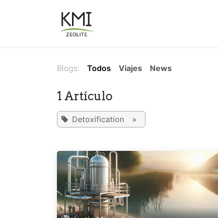
Ir al contenido
Sobre Nosotros
Aplicacion
Blogs:
Todos
Viajes
News
1 Artículo
Detoxification
×