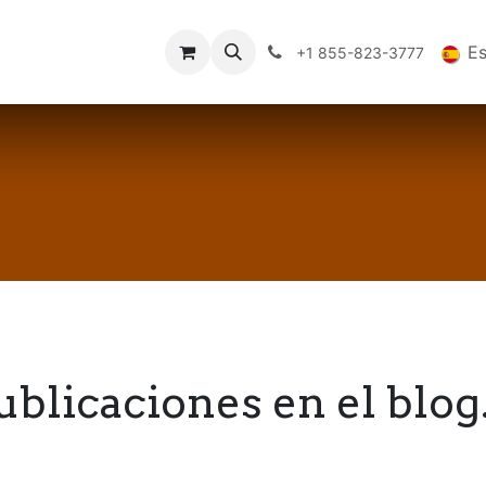
es
Datos Tecnicos
Comercio
FAQs
Blog
E
+1 855-823-3777
ublicaciones en el blog