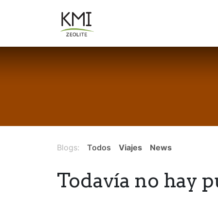
Ir al contenido
Sobre Nosotros
Aplicacion
Blogs:
Todos
Viajes
News
Todavía no hay p