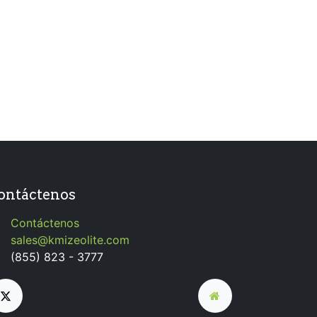
ontáctenos
Contáctenos
sales@kmizeolite.com
(855) 823 - 3777