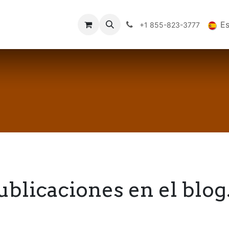
es
Datos Tecnicos
Comercio
FAQs
Blog
E
+1 855-823-3777
ublicaciones en el blog