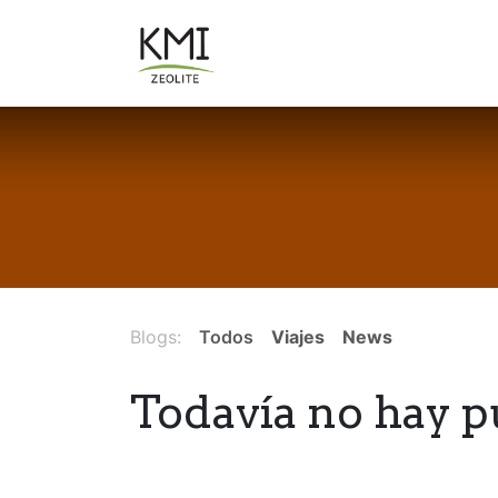
Ir al contenido
Sobre Nosotros
Aplicacion
Blogs:
Todos
Viajes
News
Todavía no hay p