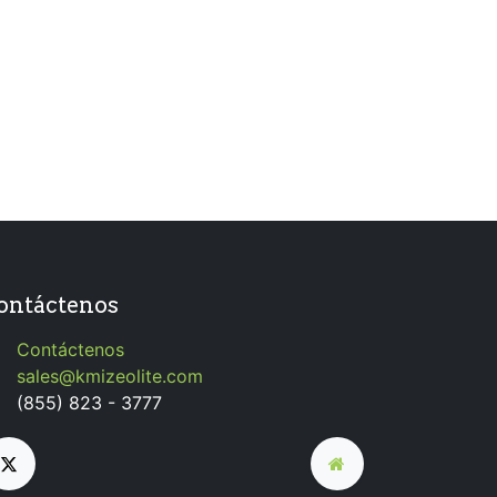
ontáctenos
Contáctenos
sales@kmizeolite.com
(855) 823 - 3777