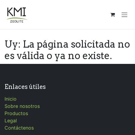
Ir al contenido
Uy: La página solicitada no
es válida o ya no existe.
Enlaces útiles
Inicio
Sobre nosotros
Productos
Legal
Contáctenos